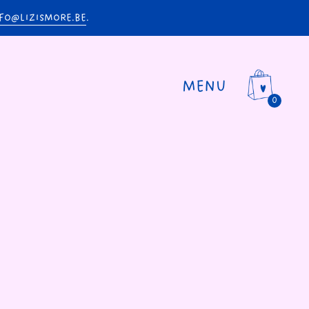
FO@LIZISMORE.BE
.
MENU
0