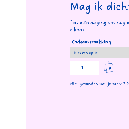
Mag ik dicht
Een uitnodiging om nog m
elkaar.
Cadeauverpakking
Mag
ik
dicht
bij
Niet gevonden wat je zocht? S
jou?
aantal