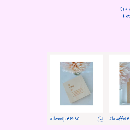
Een 
Het
#ikvoelje
#knuffel
€
19,50
€