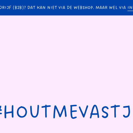
DRIJF (B2B)? DAT KAN NIET VIA DE WEBSHOP. MAAR WEL VIA
IN
#HOUTMEVASTJ