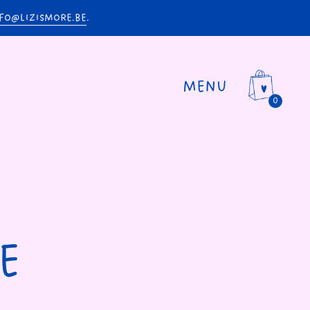
FO@LIZISMORE.BE
.
MENU
0
E