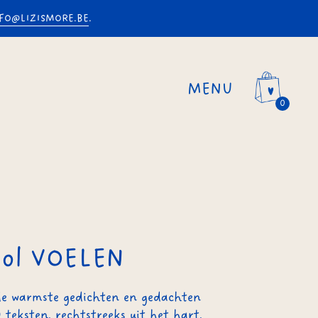
FO@LIZISMORE.BE
.
MENU
0
vol VOELEN
de warmste gedichten en gedachten
0 teksten, rechtstreeks uit het hart,