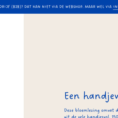
DRIJF (B2B)? DAT KAN NIET VIA DE WEBSHOP. MAAR WEL VIA
IN
Een handje
Deze bloemlezing omvat 
uit de vele handjesvol. 15