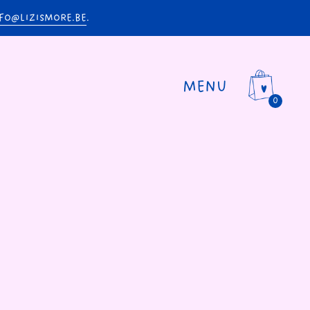
FO@LIZISMORE.BE
.
MENU
0